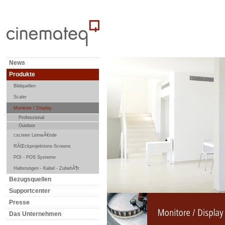
News
Produkte
Bildquellen
Scaler
Monitore / Display
Professional
Outdoor
cscreen LeinwÃ€nde
RÃŒckprojektions-Screens
POI - POS Systeme
Halterungen - Kabel - ZubehÃ¶r
Bezugsquellen
Supportcenter
Presse
Das Unternehmen