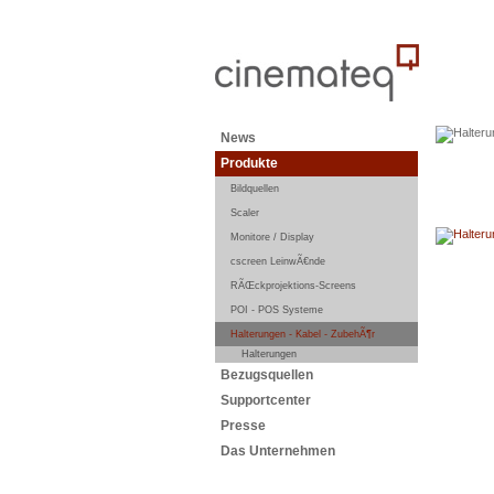
News
Produkte
Bildquellen
Scaler
Monitore / Display
cscreen LeinwÃ€nde
RÃŒckprojektions-Screens
POI - POS Systeme
Halterungen - Kabel - ZubehÃ¶r
Halterungen
Bezugsquellen
Supportcenter
Presse
Das Unternehmen