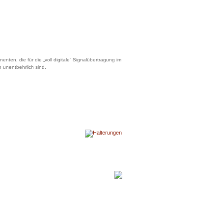
en, die für die „voll digitale“ Signalübertragung im
 unentbehrlich sind.