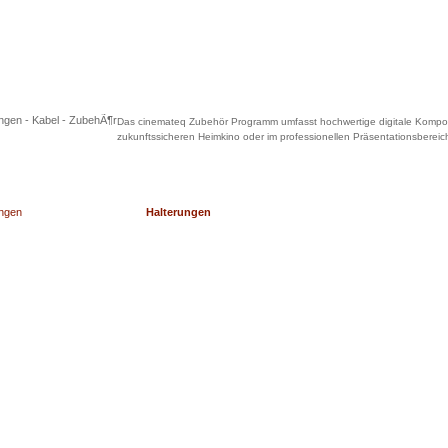
Das cinemateq Zubehör Programm umfasst hochwertige digitale Komponent
zukunftssicheren Heimkino oder im professionellen Präsentationsbereich
Halterungen