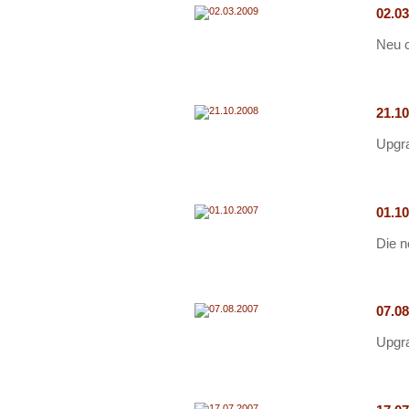
02.0
Neu c
21.1
Upgra
01.1
Die n
07.0
Upgra