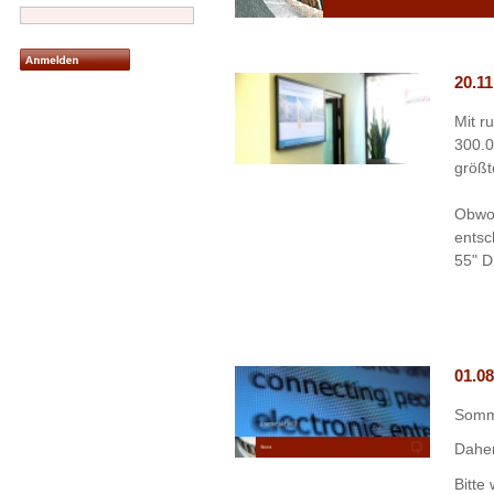
20.11
Mit r
300.0
größt
Obwoh
entsc
55" D
01.08
Somme
Daher
Bitte