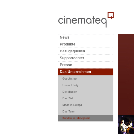
News
Produkte
Bezugsquellen
Supportcenter
Presse
Das Unternehmen
Geschichte
Unser Erfolg
Die Mission
Das Ziel
Made in Europa
Das Team
Kunden im Mittelpunkt