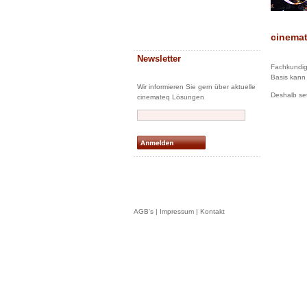
cinemat
Newsletter
Fachkundige
Basis kann
Wir informieren Sie gern über aktuelle
Deshalb set
cinemateq Lösungen
AGB's
|
Impressum
|
Kontakt