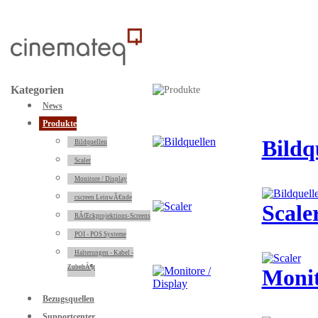
Kategorien
News
Produkte
Bildq
Bildquellen
Scaler
Monitore / Display
cscreen LeinwÃ€nde
Scale
RÃŒckprojektions-Screens
POI - POS Systeme
Halterungen - Kabel -
ZubehÃ¶r
Monit
Bezugsquellen
Supportcenter