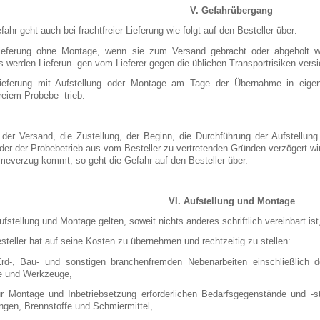
V. Gefahrübergang
fahr geht auch bei frachtfreier Lieferung wie folgt auf den Besteller über:
ieferung ohne Montage, wenn sie zum Versand gebracht oder abgeholt 
s werden Lieferun- gen vom Lieferer gegen die üblichen Transportrisiken versi
ieferung mit Aufstellung oder Montage am Tage der Übernahme in eigene
eiem Probebe- trieb.
der Versand, die Zustellung, der Beginn, die Durchführung der Aufstellu
oder der Probebetrieb aus vom Besteller zu vertretenden Gründen verzögert wi
meverzug kommt, so geht die Gefahr auf den Besteller über.
VI. Aufstellung und Montage
ufstellung und Montage gelten, soweit nichts anderes schriftlich vereinbart i
steller hat auf seine Kosten zu übernehmen und rechtzeitig zu stellen:
Erd-, Bau- und sonstigen branchenfremden Nebenarbeiten einschließlich d
e und Werkzeuge,
ur Montage und Inbetriebsetzung erforderlichen Bedarfsgegenstände und -
ngen, Brennstoffe und Schmiermittel,