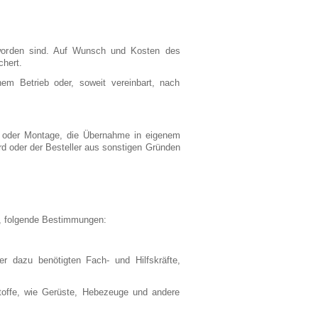
worden sind. Auf Wunsch und Kosten des
chert.
m Betrieb oder, soweit vereinbart, nach
ng oder Montage, die Übernahme in eigenem
rd oder der Besteller aus sonstigen Gründen
st, folgende Bestimmungen:
er dazu benötigten Fach- und Hilfskräfte,
stoffe, wie Gerüste, Hebezeuge und andere