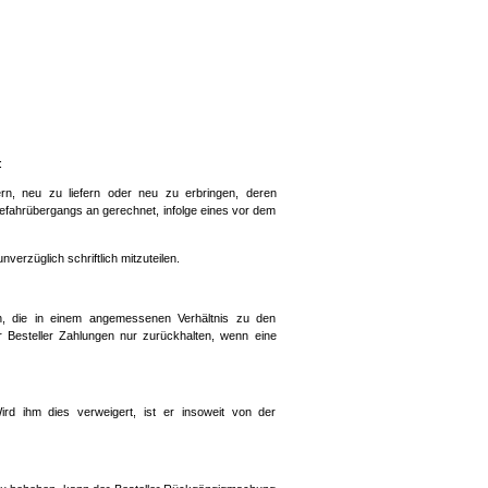
:
ern, neu zu liefern oder neu zu erbringen, deren
efahrübergangs an gerechnet, infolge eines vor dem
erzüglich schriftlich mitzuteilen.
n, die in einem angemessenen Verhältnis zu den
 Besteller Zahlungen nur zurückhalten, wenn eine
d ihm dies verweigert, ist er insoweit von der