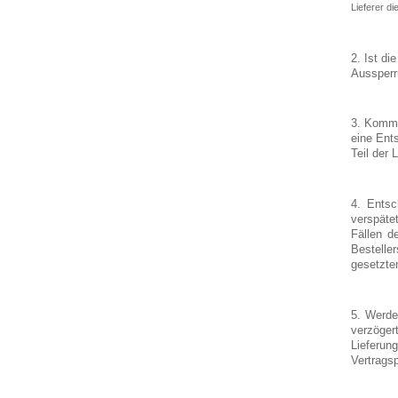
Lieferer di
2. Ist di
Aussperr
3. Kommt
eine Ent
Teil der
4. Entsc
verspäte
Fällen d
Bestelle
gesetzten
5. Werde
verzöger
Lieferun
Vertrags