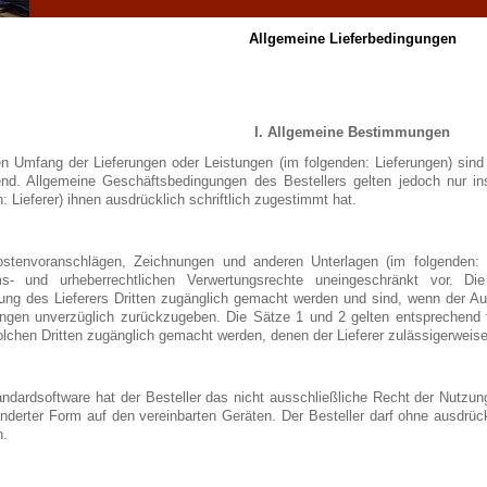
Allgemeine Lieferbedingungen
I. Allgemeine Bestimmungen
en Umfang der Lieferungen oder Leistungen (im folgenden: Lieferungen) sind d
d. Allgemeine Geschäftsbedingungen des Bestellers gelten jedoch nur inso
: Lieferer) ihnen ausdrücklich schriftlich zugestimmt hat.
stenvoranschlägen, Zeichnungen und anderen Unterlagen (im folgenden: Un
s- und urheberrechtlichen Verwertungsrechte uneingeschränkt vor. Di
ng des Lieferers Dritten zugänglich gemacht werden und sind, wenn der Auftr
angen unverzüglich zurückzugeben. Die Sätze 1 und 2 gelten entsprechend f
lchen Dritten zugänglich gemacht werden, denen der Lieferer zulässigerweise
andardsoftware hat der Besteller das nicht ausschließliche Recht der Nutzu
änderter Form auf den vereinbarten Geräten. Der Besteller darf ohne ausdrüc
n.