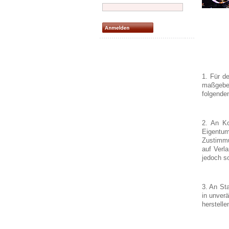
1. Für d
maßgeben
folgenden
2. An Ko
Eigentum
Zustimmu
auf Verl
jedoch so
3. An St
in unver
herstelle