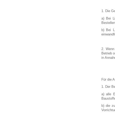
1. Die Ge
a) Bei L
Besteller
b) Bei L
einwandfr
2. Wenn 
Betrieb 
in Annah
Für die A
1. Der Be
a) alle 
Baustoff
b) die z
Vorrichtu