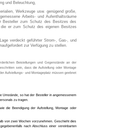
ung und Beleuchtung,
terialien, Werkzeuge usw. genügend große,
gemessene Arbeits- und Aufenthaltsräume
er Besteller zum Schutz des Besitzes des
, die er zum Schutz des eigenen Besitzes
Lage verdeckt geführter Strom-, Gas-, und
aufgefordert zur Verfügung zu stellen.
orderlichen Beistellungen und Gegenstände an der
geschritten sein, dass die Aufstellung oder Montage
er Aufstellungs- und Montageplatz müssen geebnet
ende Umstände, so hat der Besteller in angemessenem
ersonals zu tragen.
owie die Beendigung der Aufstellung, Montage oder
nerhalb von zwei Wochen vorzunehmen. Geschieht dies
 – gegebenenfalls nach Abschluss einer vereinbarten