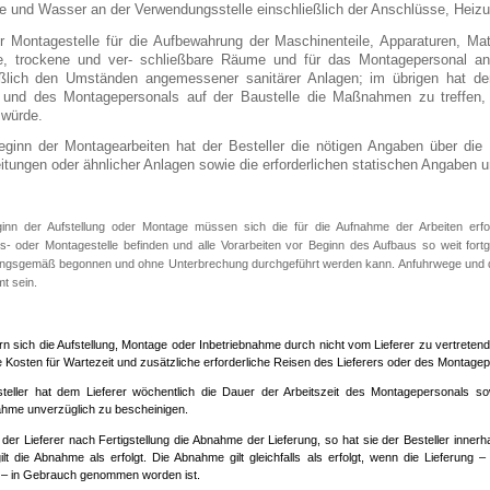
ie und Wasser an der Verwendungsstelle einschließlich der Anschlüsse, Heiz
er Montagestelle für die Aufbewahrung der Maschinenteile, Apparaturen, Ma
e, trockene und ver- schließbare Räume und für das Montagepersonal an
eßlich den Umständen angemessener sanitärer Anlagen; im übrigen hat d
s und des Montagepersonals auf der Baustelle die Maßnahmen zu treffen
 würde.
eginn der Montagearbeiten hat der Besteller die nötigen Angaben über die 
tungen oder ähnlicher Anlagen sowie die erforderlichen statischen Angaben un
ginn der Aufstellung oder Montage müssen sich die für die Aufnahme der Arbeiten erf
gs- oder Montagestelle befinden und alle Vorarbeiten vor Beginn des Aufbaus so weit fort
ungsgemäß begonnen und ohne Unterbrechung durchgeführt werden kann. Anfuhrwege und d
t sein.
rn sich die Aufstellung, Montage oder Inbetriebnahme durch nicht vom Lieferer zu vertret
 Kosten für Wartezeit und zusätzliche erforderliche Reisen des Lieferers oder des Montagep
teller hat dem Lieferer wöchentlich die Dauer der Arbeitszeit des Montagepersonals s
ahme unverzüglich zu bescheinigen.
t der Lieferer nach Fertigstellung die Abnahme der Lieferung, so hat sie der Besteller in
gilt die Abnahme als erfolgt. Die Abnahme gilt gleichfalls als erfolgt, wenn die Lieferung
 – in Gebrauch genommen worden ist.