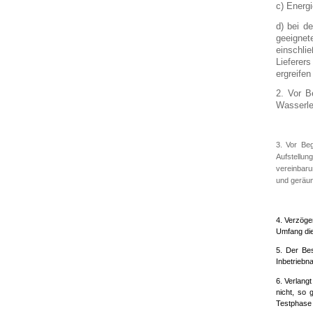
c) Energ
d) bei d
geeignet
einschli
Lieferer
ergreifen
2. Vor B
Wasserlei
3. Vor Be
Aufstellun
vereinbar
und geräum
4. Verzöge
Umfang die
5. Der Bes
Inbetriebn
6. Verlang
nicht, so 
Testphase