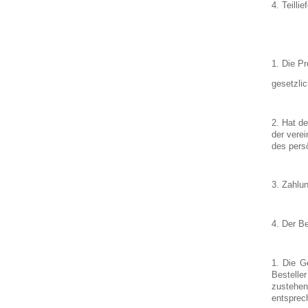
4. Teilli
1. Die P
gesetzli
2. Hat de
der vere
des pers
3. Zahlun
4. Der Be
1. Die G
Bestelle
zustehen
entsprech