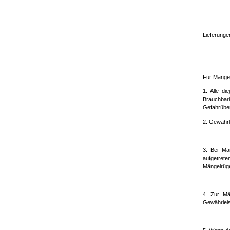
Lieferunge
Für Mängel
1. Alle di
Brauchbark
Gefahrüber
2. Gewährle
3. Bei Mä
aufgetret
Mängelrüge
4. Zur Mä
Gewährleis