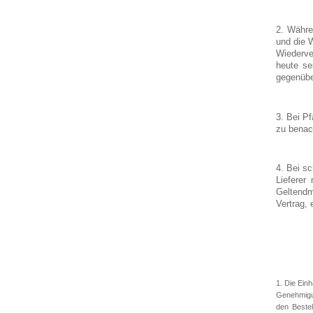
2. Währe
und die 
Wiederve
heute se
gegenübe
3. Bei P
zu benac
4. Bei s
Lieferer
Geltendm
Vertrag, 
1. Die Einh
Genehmigun
den Bestel