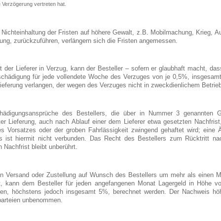
e Verzögerung vertreten hat.
e Nichteinhaltung der Fristen auf höhere Gewalt, z.B. Mobilmachung, Krieg, Auf
ung, zurückzuführen, verlängern sich die Fristen angemessen.
 der Lieferer in Verzug, kann der Besteller – sofern er glaubhaft macht, da
schädigung für jede vollendete Woche des Verzuges von je 0,5%, insgesam
 Lieferung verlangen, der wegen des Verzuges nicht in zweckdienlichem Betr
hädigungsansprüche des Bestellers, die über in Nummer 3 genannten Gr
ter Lieferung, auch nach Ablauf einer dem Lieferer etwa gesetzten Nachfrist,
es Vorsatzes oder der groben Fahrlässigkeit zwingend gehaftet wird; eine
rs ist hiermit nicht verbunden. Das Recht des Bestellers zum Rücktritt na
 Nachfrist bleibt unberührt.
n Versand oder Zustellung auf Wunsch des Bestellers um mehr als einen M
t, kann dem Besteller für jeden angefangenen Monat Lagergeld in Höhe 
gen, höchstens jedoch insgesamt 5%, berechnet werden. Der Nachweis höhe
parteien unbenommen.