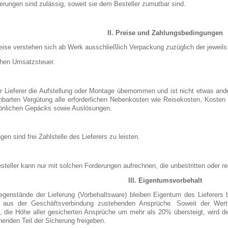
eferungen sind zulässig, soweit sie dem Besteller zumutbar sind.
II. Preise und Zahlungsbedingungen
reise verstehen sich ab Werk ausschließlich Verpackung zuzüglich der jeweils
chen Umsatzsteuer.
r Lieferer die Aufstellung oder Montage übernommen und ist nicht etwas ander
inbarten Vergütung alle erforderlichen Nebenkosten wie Reisekosten, Koste
önlichen Gepäcks sowie Auslösungen.
gen sind frei Zahlstelle des Lieferers zu leisten.
steller kann nur mit solchen Forderungen aufrechnen, die unbestritten oder rech
III. Eigentumsvorbehalt
egenstände der Lieferung (Vorbehaltsware) bleiben Eigentum des Lieferers 
r aus der Geschäftsverbindung zustehenden Ansprüche. Soweit der Wert 
, die Höhe aller gesicherten Ansprüche um mehr als 20% übersteigt, wird de
enden Teil der Sicherung freigeben.