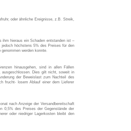
ruhr, oder ähnliche Ereignisse, z.B. Streik,
ss ihm hieraus ein Schaden entstanden ist –
t jedoch höchstens 5% des Preises für den
ieb genommen werden konnte.
enzen hinausgehen, sind in allen Fällen
 ausgeschlossen. Dies gilt nicht, soweit in
 Änderung der Beweislast zum Nachteil des
ch frucht- losem Ablauf einer dem Lieferer
onat nach Anzeige der Versandbereitschaft
von 0,5% des Preises der Gegenstände der
rer oder niedriger Lagerkosten bleibt den