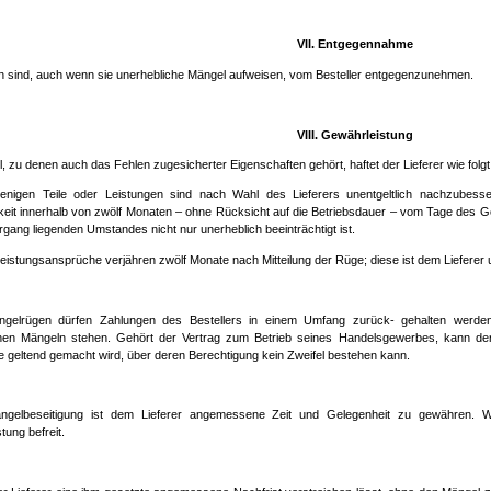
VII. Entgegennahme
n sind, auch wenn sie unerhebliche Mängel aufweisen, vom Besteller entgegenzunehmen.
VIII. Gewährleistung
, zu denen auch das Fehlen zugesicherter Eigenschaften gehört, haftet der Lieferer wie folgt
ejenigen Teile oder Leistungen sind nach Wahl des Lieferers unentgeltlich nachzubess
eit innerhalb von zwölf Monaten – ohne Rücksicht auf die Betriebsdauer – vom Tage des G
gang liegenden Umstandes nicht nur unerheblich beeinträchtigt ist.
istungsansprüche verjähren zwölf Monate nach Mitteilung der Rüge; diese ist dem Lieferer unv
ngelrügen dürfen Zahlungen des Bestellers in einem Umfang zurück- gehalten werde
enen Mängeln stehen. Gehört der Vertrag zum Betrieb seines Handelsgewerbes, kann der
 geltend gemacht wird, über deren Berechtigung kein Zweifel bestehen kann.
ngelbeseitigung ist dem Lieferer angemessene Zeit und Gelegenheit zu gewähren. Wir
tung befreit.