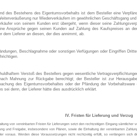
nd des Bestehens des Eigentumsvorbehalts ist dem Besteller eine Verpfän
Weiterveräußerung nur Wiederverkäufern im gewöhnlichen Geschäftsgang und n
rkäufer von seinem Kunden erst übergeht, wenn dieser seine Zahlungsverpflic
ine Ansprüche gegen seinen Kunden auf Zahlung des Kaufspreises an den L
r dem Lieferer an diesen, der dies annimmt, ab.
fändungen, Beschlagnahme oder sonstigen Verfügungen oder Eingriffen Dritter 
hrichtigen.
chuldhaftem Verstoß des Bestellers gegen wesentliche Vertragsverpflichtunge
 nach Mahnung zur Rückgabe berechtigt; der Besteller ist zur Herausgabe
achung des Eigentumsvorbehaltes oder der Pfändung der Vorbehaltsware du
es sei denn, der Lieferer hätte dies ausdrücklich erklärt.
IV. Fristen für Lieferung und Verzug
altung von vereinbarten Fristen für Lieferungen setzt den rechtzeitigen Eingang sämtlicher v
g und Freigabe, insbesondere von Plänen, sowie die Einhaltung der vereinbarten Zahlun
ler voraus. Werden diese Voraussetzungen nicht rechtzeitig erfüllt, so verlängern sich d