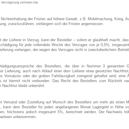
e Verzögerung vertreten hat.
e Nichteinhaltung der Fristen auf höhere Gewalt, z.B. Mobilmachung, Krieg, Auf
ung, zurückzuführen, verlängern sich die Fristen angemessen.
 der Lieferer in Verzug, kann der Besteller – sofern er glaubhaft macht, da
schädigung für jede vollendete Woche des Verzuges von je 0,5%, insgesam
 Lieferung verlangen, der wegen des Verzuges nicht in zweckdienlichem Betr
hädigungsansprüche des Bestellers, die über in Nummer 3 genannten Gr
ter Lieferung, auch nach Ablauf einer dem Lieferer etwa gesetzten Nachfrist,
es Vorsatzes oder der groben Fahrlässigkeit zwingend gehaftet wird; eine
rs ist hiermit nicht verbunden. Das Recht des Bestellers zum Rücktritt na
 Nachfrist bleibt unberührt.
n Versand oder Zustellung auf Wunsch des Bestellers um mehr als einen M
t, kann dem Besteller für jeden angefangenen Monat Lagergeld in Höhe 
gen, höchstens jedoch insgesamt 5%, berechnet werden. Der Nachweis höhe
parteien unbenommen.