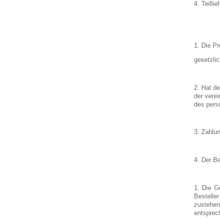
4. Teilli
1. Die P
gesetzli
2. Hat de
der vere
des pers
3. Zahlun
4. Der Be
1. Die G
Bestelle
zustehen
entsprech