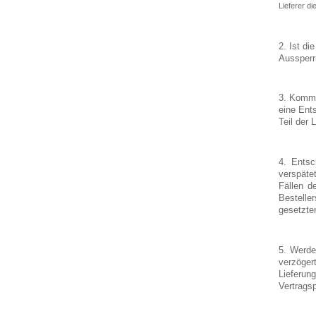
Lieferer di
2. Ist di
Aussperr
3. Kommt
eine Ent
Teil der
4. Entsc
verspäte
Fällen d
Bestelle
gesetzten
5. Werde
verzöger
Lieferun
Vertrags