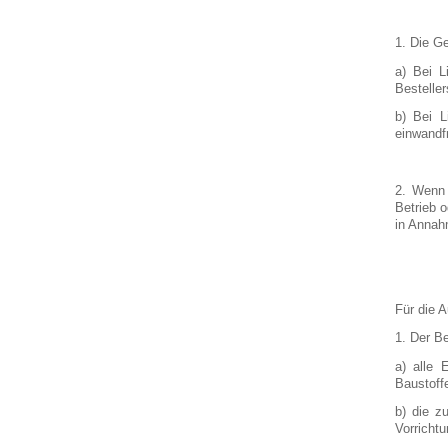
1. Die Ge
a) Bei L
Besteller
b) Bei L
einwandfr
2. Wenn 
Betrieb 
in Annah
Für die A
1. Der Be
a) alle 
Baustoff
b) die z
Vorrichtu