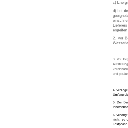
c) Energ
d) bei d
geeignet
einschli
Lieferer
ergreifen
2. Vor B
Wasserlei
3. Vor Be
Aufstellun
vereinbar
und geräum
4. Verzöge
Umfang die
5. Der Bes
Inbetriebn
6. Verlang
nicht, so 
Testphase