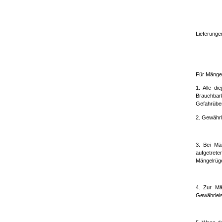
Lieferunge
Für Mängel
1. Alle di
Brauchbark
Gefahrüber
2. Gewährle
3. Bei Mä
aufgetret
Mängelrüge
4. Zur Mä
Gewährleis