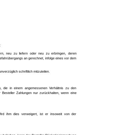
:
ern, neu zu liefern oder neu zu erbringen, deren
efahrübergangs an gerechnet, infolge eines vor dem
erzüglich schriftlich mitzuteilen.
n, die in einem angemessenen Verhältnis zu den
 Besteller Zahlungen nur zurückhalten, wenn eine
d ihm dies verweigert, ist er insoweit von der