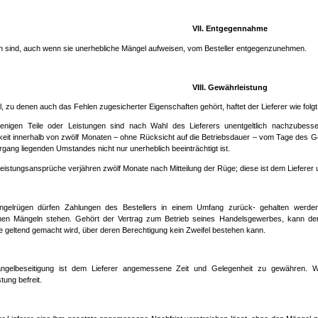
VII. Entgegennahme
n sind, auch wenn sie unerhebliche Mängel aufweisen, vom Besteller entgegenzunehmen.
VIII. Gewährleistung
, zu denen auch das Fehlen zugesicherter Eigenschaften gehört, haftet der Lieferer wie folgt
ejenigen Teile oder Leistungen sind nach Wahl des Lieferers unentgeltlich nachzubess
eit innerhalb von zwölf Monaten – ohne Rücksicht auf die Betriebsdauer – vom Tage des G
gang liegenden Umstandes nicht nur unerheblich beeinträchtigt ist.
istungsansprüche verjähren zwölf Monate nach Mitteilung der Rüge; diese ist dem Lieferer unv
ngelrügen dürfen Zahlungen des Bestellers in einem Umfang zurück- gehalten werde
enen Mängeln stehen. Gehört der Vertrag zum Betrieb seines Handelsgewerbes, kann der
 geltend gemacht wird, über deren Berechtigung kein Zweifel bestehen kann.
ngelbeseitigung ist dem Lieferer angemessene Zeit und Gelegenheit zu gewähren. Wir
tung befreit.