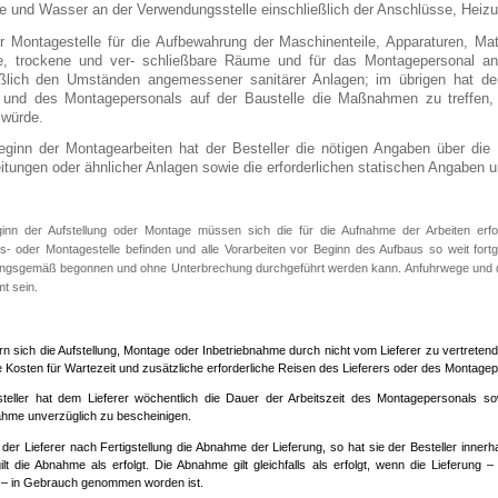
ie und Wasser an der Verwendungsstelle einschließlich der Anschlüsse, Heiz
er Montagestelle für die Aufbewahrung der Maschinenteile, Apparaturen, Ma
e, trockene und ver- schließbare Räume und für das Montagepersonal an
eßlich den Umständen angemessener sanitärer Anlagen; im übrigen hat d
s und des Montagepersonals auf der Baustelle die Maßnahmen zu treffen
 würde.
eginn der Montagearbeiten hat der Besteller die nötigen Angaben über die 
tungen oder ähnlicher Anlagen sowie die erforderlichen statischen Angaben un
ginn der Aufstellung oder Montage müssen sich die für die Aufnahme der Arbeiten erf
gs- oder Montagestelle befinden und alle Vorarbeiten vor Beginn des Aufbaus so weit fort
ungsgemäß begonnen und ohne Unterbrechung durchgeführt werden kann. Anfuhrwege und d
t sein.
rn sich die Aufstellung, Montage oder Inbetriebnahme durch nicht vom Lieferer zu vertret
 Kosten für Wartezeit und zusätzliche erforderliche Reisen des Lieferers oder des Montagep
teller hat dem Lieferer wöchentlich die Dauer der Arbeitszeit des Montagepersonals s
ahme unverzüglich zu bescheinigen.
t der Lieferer nach Fertigstellung die Abnahme der Lieferung, so hat sie der Besteller in
gilt die Abnahme als erfolgt. Die Abnahme gilt gleichfalls als erfolgt, wenn die Lieferung
 – in Gebrauch genommen worden ist.