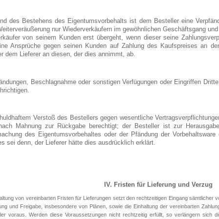
nd des Bestehens des Eigentumsvorbehalts ist dem Besteller eine Verpfän
Weiterveräußerung nur Wiederverkäufern im gewöhnlichen Geschäftsgang und n
rkäufer von seinem Kunden erst übergeht, wenn dieser seine Zahlungsverpflic
ine Ansprüche gegen seinen Kunden auf Zahlung des Kaufspreises an den L
r dem Lieferer an diesen, der dies annimmt, ab.
fändungen, Beschlagnahme oder sonstigen Verfügungen oder Eingriffen Dritter 
hrichtigen.
chuldhaftem Verstoß des Bestellers gegen wesentliche Vertragsverpflichtunge
 nach Mahnung zur Rückgabe berechtigt; der Besteller ist zur Herausgabe
achung des Eigentumsvorbehaltes oder der Pfändung der Vorbehaltsware du
es sei denn, der Lieferer hätte dies ausdrücklich erklärt.
IV. Fristen für Lieferung und Verzug
altung von vereinbarten Fristen für Lieferungen setzt den rechtzeitigen Eingang sämtlicher v
g und Freigabe, insbesondere von Plänen, sowie die Einhaltung der vereinbarten Zahlun
ler voraus. Werden diese Voraussetzungen nicht rechtzeitig erfüllt, so verlängern sich d