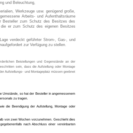
ung und Beleuchtung,
terialien, Werkzeuge usw. genügend große,
gemessene Arbeits- und Aufenthaltsräume
er Besteller zum Schutz des Besitzes des
, die er zum Schutz des eigenen Besitzes
Lage verdeckt geführter Strom-, Gas-, und
aufgefordert zur Verfügung zu stellen.
orderlichen Beistellungen und Gegenstände an der
geschritten sein, dass die Aufstellung oder Montage
er Aufstellungs- und Montageplatz müssen geebnet
ende Umstände, so hat der Besteller in angemessenem
ersonals zu tragen.
owie die Beendigung der Aufstellung, Montage oder
nerhalb von zwei Wochen vorzunehmen. Geschieht dies
 – gegebenenfalls nach Abschluss einer vereinbarten