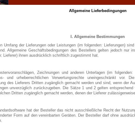
Allgemeine Lieferbedingungen
I. Allgemeine Bestimmungen
en Umfang der Lieferungen oder Leistungen (im folgenden: Lieferungen) sind d
d. Allgemeine Geschäftsbedingungen des Bestellers gelten jedoch nur inso
: Lieferer) ihnen ausdrücklich schriftlich zugestimmt hat.
stenvoranschlägen, Zeichnungen und anderen Unterlagen (im folgenden: Un
s- und urheberrechtlichen Verwertungsrechte uneingeschränkt vor. Di
ng des Lieferers Dritten zugänglich gemacht werden und sind, wenn der Auftr
angen unverzüglich zurückzugeben. Die Sätze 1 und 2 gelten entsprechend f
lchen Dritten zugänglich gemacht werden, denen der Lieferer zulässigerweise
andardsoftware hat der Besteller das nicht ausschließliche Recht der Nutzu
änderter Form auf den vereinbarten Geräten. Der Besteller darf ohne ausdrüc
n.