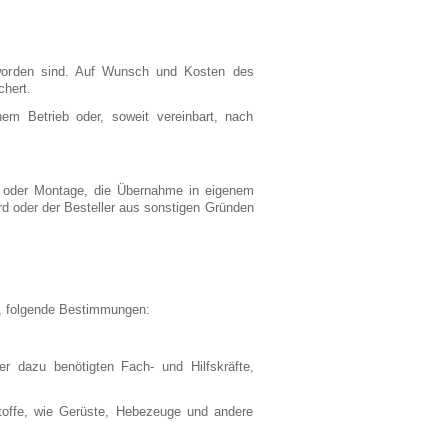
worden sind. Auf Wunsch und Kosten des
chert.
m Betrieb oder, soweit vereinbart, nach
ng oder Montage, die Übernahme in eigenem
rd oder der Besteller aus sonstigen Gründen
st, folgende Bestimmungen:
er dazu benötigten Fach- und Hilfskräfte,
stoffe, wie Gerüste, Hebezeuge und andere