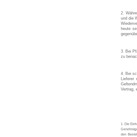
2. Währe
und die 
Wiederve
heute se
gegenübe
3. Bei P
zu benac
4. Bei s
Lieferer
Geltendm
Vertrag, 
1. Die Einh
Genehmigun
den Bestel