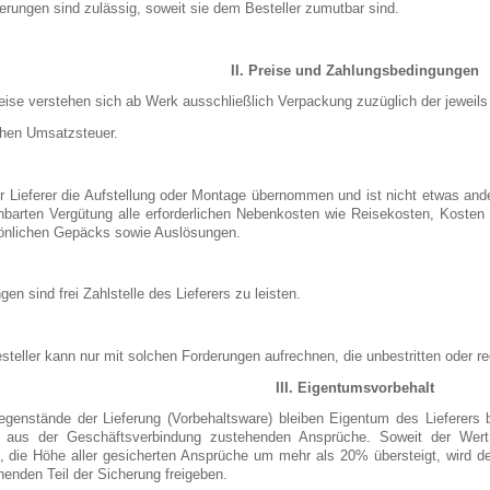
eferungen sind zulässig, soweit sie dem Besteller zumutbar sind.
II. Preise und Zahlungsbedingungen
reise verstehen sich ab Werk ausschließlich Verpackung zuzüglich der jeweils
chen Umsatzsteuer.
r Lieferer die Aufstellung oder Montage übernommen und ist nicht etwas ander
inbarten Vergütung alle erforderlichen Nebenkosten wie Reisekosten, Koste
önlichen Gepäcks sowie Auslösungen.
gen sind frei Zahlstelle des Lieferers zu leisten.
steller kann nur mit solchen Forderungen aufrechnen, die unbestritten oder rech
III. Eigentumsvorbehalt
egenstände der Lieferung (Vorbehaltsware) bleiben Eigentum des Lieferers 
r aus der Geschäftsverbindung zustehenden Ansprüche. Soweit der Wert 
, die Höhe aller gesicherten Ansprüche um mehr als 20% übersteigt, wird de
enden Teil der Sicherung freigeben.