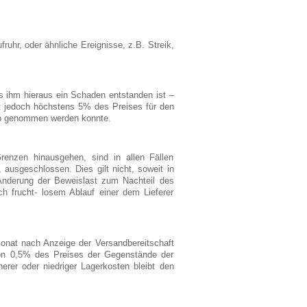
ruhr, oder ähnliche Ereignisse, z.B. Streik,
ss ihm hieraus ein Schaden entstanden ist –
t jedoch höchstens 5% des Preises für den
ieb genommen werden konnte.
enzen hinausgehen, sind in allen Fällen
 ausgeschlossen. Dies gilt nicht, soweit in
 Änderung der Beweislast zum Nachteil des
ch frucht- losem Ablauf einer dem Lieferer
onat nach Anzeige der Versandbereitschaft
von 0,5% des Preises der Gegenstände der
rer oder niedriger Lagerkosten bleibt den