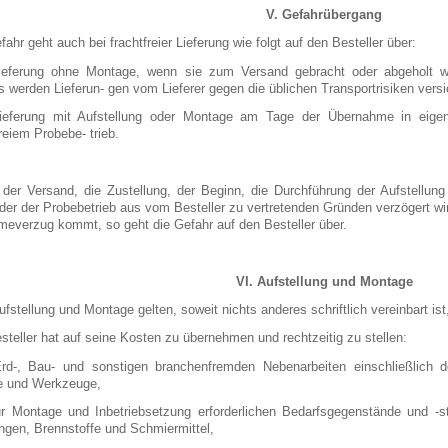
V. Gefahrübergang
fahr geht auch bei frachtfreier Lieferung wie folgt auf den Besteller über:
ieferung ohne Montage, wenn sie zum Versand gebracht oder abgeholt 
s werden Lieferun- gen vom Lieferer gegen die üblichen Transportrisiken versi
ieferung mit Aufstellung oder Montage am Tage der Übernahme in eigene
eiem Probebe- trieb.
der Versand, die Zustellung, der Beginn, die Durchführung der Aufstellu
oder der Probebetrieb aus vom Besteller zu vertretenden Gründen verzögert wi
meverzug kommt, so geht die Gefahr auf den Besteller über.
VI. Aufstellung und Montage
ufstellung und Montage gelten, soweit nichts anderes schriftlich vereinbart i
steller hat auf seine Kosten zu übernehmen und rechtzeitig zu stellen:
Erd-, Bau- und sonstigen branchenfremden Nebenarbeiten einschließlich d
e und Werkzeuge,
ur Montage und Inbetriebsetzung erforderlichen Bedarfsgegenstände und -
ngen, Brennstoffe und Schmiermittel,