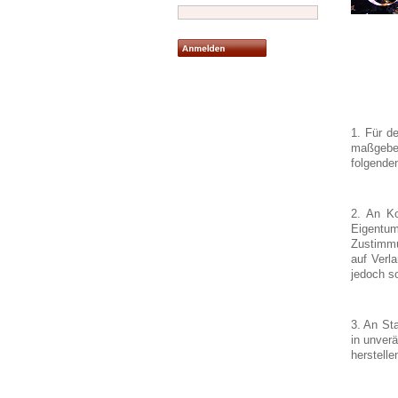
1. Für d
maßgeben
folgenden
2. An Ko
Eigentum
Zustimmu
auf Verl
jedoch so
3. An St
in unver
herstelle