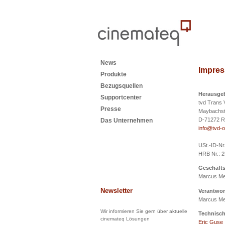
News
Impre
Produkte
Bezugsquellen
Herausgeb
Supportcenter
tvd Trans 
Presse
Maybachstr
D-71272 Re
Das Unternehmen
info@tvd-o
USt.-ID-Nr
HRB Nr.: 2
Geschäfts
Marcus Me
Newsletter
Verantwort
Marcus Mey
Wir informieren Sie gern über aktuelle
Technisch
cinemateq Lösungen
Eric Guse