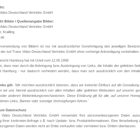
ht:
Video Deutschland Vertriebs GmbH
ht Bilder / Quellenangabe Bilder:
Video Deutschland Vertriebs GmbH
 Krailling
.de
rverwendung von Bildern ist nur mit ausdrücklicher Genehmigung des jeweiligen Besitze
st der tvd Trans Video Deutschland Vertriebs GmbH ohne vorherige Ankündigung vorbehalten.
richt Hamburg hat mit Urteil vom 12.05.1998
n, dass man durch die Anbringung bzw. Ausbringung von Links, die Inhalte der gelinkten Seit
t Hamburg - nur dadurch verhindert werden, dass man sich ausdrücklich von den Inhalt
nks gilt:
'Wir möchten ausdrücklich betonen, dass wir keinerlei Einfluss auf die Gestaltun
en wir uns hiermit ausdrücklich von allen Inhalten aller gelinkten Webseiten auf unserer g
 oder anderen Weiterleitungsmechanismen. Diese Erklärung gilt für alle, auf unserer Home
 denen Links, Banner oder sonstige Verknüpfungen führen.'
zum Datenschutz
 Video Deutschland Vertriebs GmbH verwendet Ihre personenbezogenen Daten ausschl
g Ihrer konkreten Anfrage z.B. nach Update- bzw. Produktinformationen. Eine Verarbeitung
zogenen Daten werden nicht an Dritte verkaufen oder vermieten bzw. Dritten überlassen.