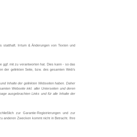
rs statthaft. Irrtum & Änderungen von Texten und
e ggf. mit zu verantworten hat. Dies kann - so das
en der gelinkten Seite, bzw. des gesamten Web's
g und Inhalte der gelinkten Webseiten haben. Daher
esamten Webseite inkl. aller Unterseiten und deren
page ausgebrachten Links und für alle Inhalte der
ießlich zur Garantie-Registrierungen und zur
 zu anderen Zwecken kommt nicht in Betracht. Ihre