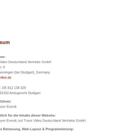
ssum
er:
Video Deutschland Vertriebs GmbH
. 9
nningen (bei Stuttgart), Germany
nline.de
.: DE 812 138 329
52432 Amtsgericht Stuttgart
führer:
yer-Everdt
lich für die Inhalte dieser Website:
er-Everdt, tvd Trans Video Deutschland Vertriebs GmbH
e Betreuung, Web-Layout & Programmierung: