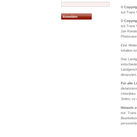
© Copyrig
tvd Trans 
© Copyrig
tvd Trans 
Jan Roeder,
Photocase
Eine Weite
Inhalten i
Das Landge
entschiede
Landgerich
distanziert.
Für alle Li
distanzier
Unterlinks
Seiten, zu
Hinweis 
tvd Trans
Bearbeitun
personenbe