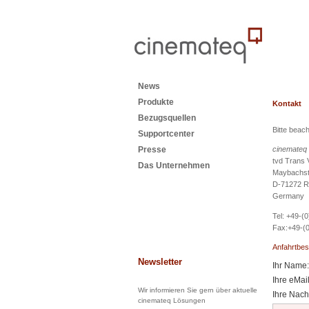
News
Produkte
Kontakt
Bezugsquellen
Bitte beac
Supportcenter
Presse
cinemateq
tvd Trans 
Das Unternehmen
Maybachstr
D-71272 Re
Germany
Tel: +49-(0
Fax:+49-(0
Anfahrtbes
Newsletter
Ihr Name:
Ihre eMai
Wir informieren Sie gern über aktuelle
Ihre Nachr
cinemateq Lösungen