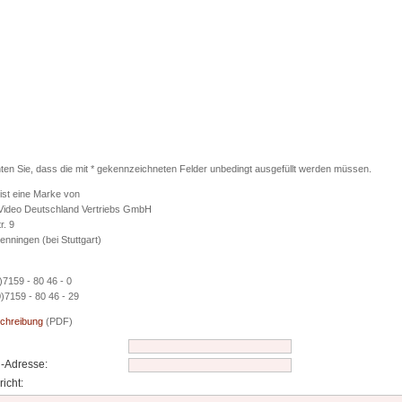
hten Sie, dass die mit * gekennzeichneten Felder unbedingt ausgefüllt werden müssen.
ist eine Marke von
Video Deutschland Vertriebs GmbH
. 9
nningen (bei Stuttgart)
)7159 - 80 46 - 0
)7159 - 80 46 - 29
chreibung
(PDF)
l-Adresse:
icht: